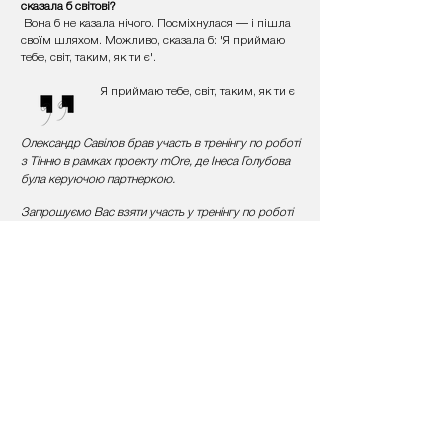
сказала б світові?
Вона б не казала нічого. Посміхнулася — і пішла
своїм шляхом. Можливо, сказала б: 'Я приймаю
тебе, світ, таким, як ти є'.
Я приймаю тебе, світ, таким, як ти є
Олександр Савілов
брав участь в тренінгу по роботі
з Тінню в рамках проекту mOre, де Інеса Голубова
була керуючою партнеркою.
Запрошуємо Вас взяти участь у тренінгу по роботі
з Тінню, що пройде 25-31 серпня у Португалії.
Детальніше:
https://www.id.institute/shadow-work
WE MAKE THE LEADER AND TEAM PATH CLEAR
___________