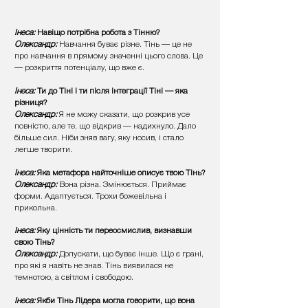
Інеса:
Навіщо потрібна робота з Тінню?
Олександр:
Навчання буває різне. Тінь — це не
про навчання в прямому значенні цього слова. Це
— розкриття потенціалу, що вже є.
Інеса:
Ти до Тіні і ти після інтеграції Тіні — яка
різниця?
Олександр:
Я не можу сказати, що розкрив усе
повністю, але те, що відкрив — надихнуло. Дало
більше сил. Ніби зняв вагу, яку носив, і стало
легше творити.
Інеса:
Яка метафора найточніше описує твою Тінь?
Олександр:
Вона різна. Змінюється. Приймає
форми. Адаптується. Трохи божевільна і
прикольна.
Інеса:
Яку цінність ти переосмислив, визнавши
свою Тінь?
Олександр:
Допускати, що буває інше. Що є грані,
про які я навіть не знав. Тінь виявилася не
темнотою, а світлом і свободою.
​Інеса:
Якби Тінь Лідера могла говорити, що вона