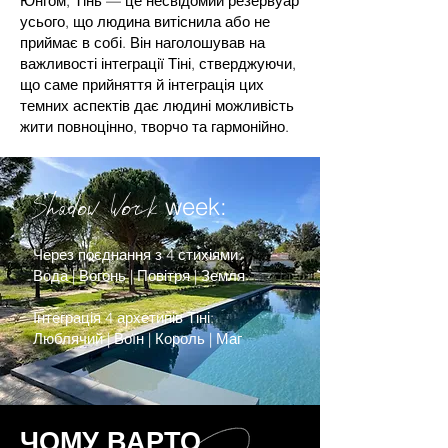
Юнгом, Тінь — це несвідомий резервуар
усього, що людина витіснила або не
приймає в собі. Він наголошував на
важливості інтеграції Тіні, стверджуючи,
що саме прийняття й інтеграція цих
темних аспектів дає людині можливість
жити повноцінно, творчо та гармонійно.
Shadow Work
week:
Через поєднання з 4 стихіями:
Вода | Вогонь | Повітря | Земля
Інтеграція 4 архетипів Тіні:
Люблячий | Воїн | Король | Маг
ЧОМУ ВАРТО