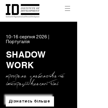
10-16 серпня 2026 |
Португалія
SHADOW
WORK
програма знайом
с
тва та
iнтеграцi
ї
власно
ї
Тiнi
Дізнатись більше