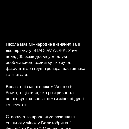
Нікола має міжнародне визнання за її
експертизу у SHADOW WORK. У неї
понад 30 років досвіду в галузі
особистісного розвитку як коуча,
фасилітатора груп, тренера, наставника
та вчителя.
Вона є співзасновником Women in
Power, ініціативи, яка розкриває та
вшановує сховані аспекти жіночої душі
та психіки.
Створила та продовжує розвивати
спільноту жінок у Великобританії,
Франції та Бельгії. Мандрувала з