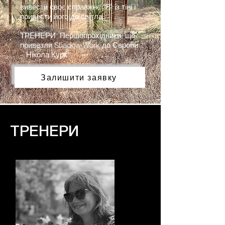
вивести своє справжнє "Я" із тіні і
привести його до світла.
ТРЕНЕРИ: Першопрохідники, що
привезли Shadow Work до Європи
– Нікола Курк
Залишити заявку
ТРЕНЕРИ