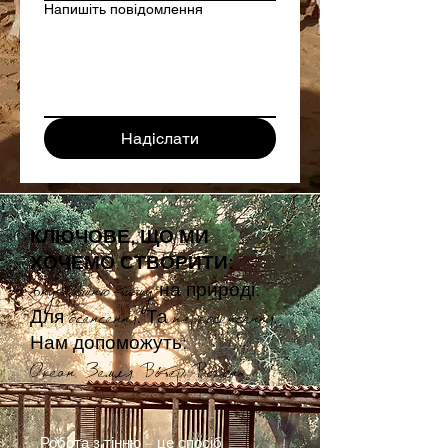
Напишіть повідомлення
Надіслати
КЛЮЧОВЕ, ЩО МИ
ХОЧЕМО СТВОРИТИ:
на природі.
вн
у
т
рiшню тишу
Для
. Та
.
осенсення
переосенсення
Нам допоможуть:
Океан. Земля. В
i
тер. Вогонь.
Робота з тінню – це спосіб