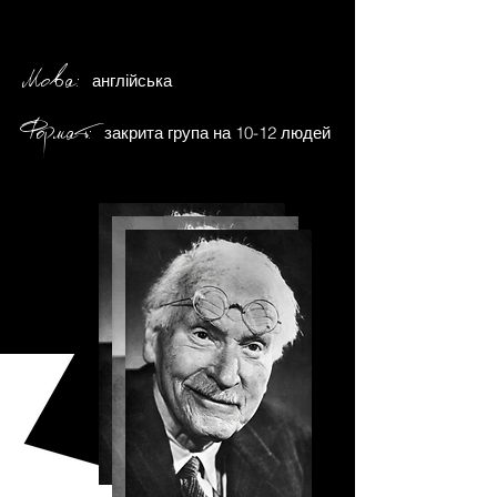
Мова:
англійська
Форм
а
т:
закрита група на 10-12 людей