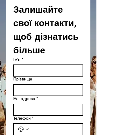
Залишайте 
свої контакти,
щоб дізнатись 
більше
Ім’я
*
Прізвище
Ел. адреса
*
Телефон
*