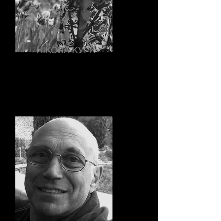
НІКОЛА КУРК
ментор, тренер, фасилітатор
груп та коуч