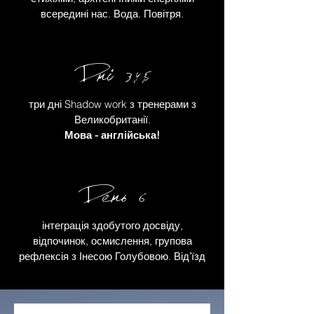
всередині нас. Вода. Повітря.
Днi 3,4,5
три дні Shadow work з тренерами з
Великобританії.
Мова - англійська!
День 6
інтеграція здобутого досвіду,
відпочинок, осмислення, групова
рефлексія з Інесою Голубовою. Відʼїзд