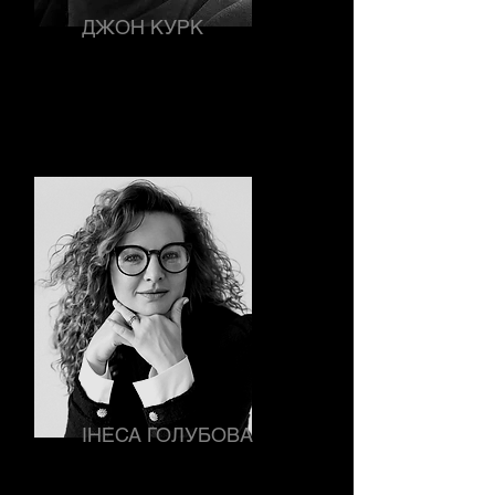
ДЖОН КУРК
тренер, фасилітатор
Shadow
Work, ментор та коуч
ІНЕСА ГОЛУБОВА
засновниця ID Institute,
консультантка з особистісного