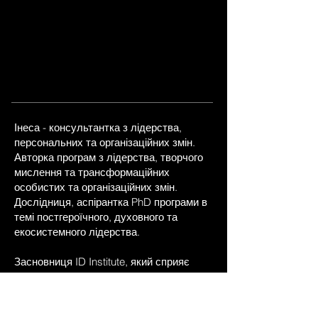
Інеса - консультантка з лідерства,
персональних та організаційних змін.
Авторка програм з лідерства, творчого
мислення та трансформаційних
особистих та організаційних змін.
Дослідниця, аспірантка PhD програми в
темі постгероїчного, духовного та
екосистемного лідерства.
Засновниця ID Institute, який сприяє
радикальній трансформації лідерів та
організацій через унікальний, творчий,
нетрадиційний та динамічний освітній та