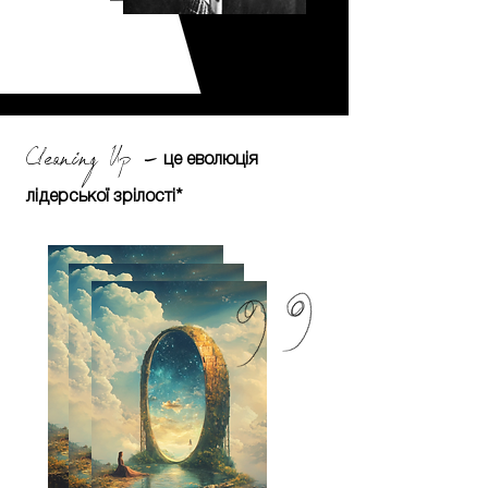
Cleaning Up
-
це еволюція
лідерської зрілості*