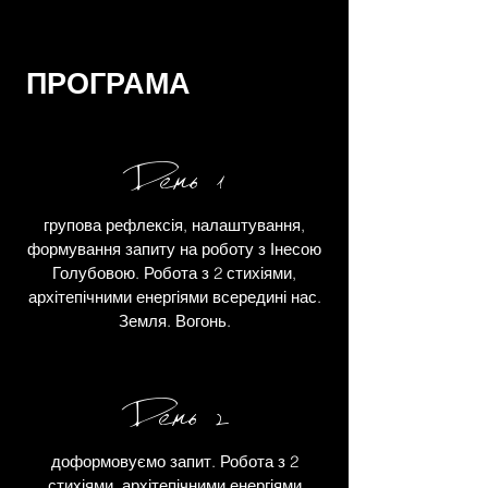
ПРОГРАМА
День 1
групова рефлексія, налаштування,
формування запиту на роботу з Інесою
Голубовою. Робота з 2 стихіями,
архітепічними енергіями всередині нас.
Земля. Вогонь.
День 2
доформовуємо запит. Робота з 2
стихіями, архітепічними енергіями