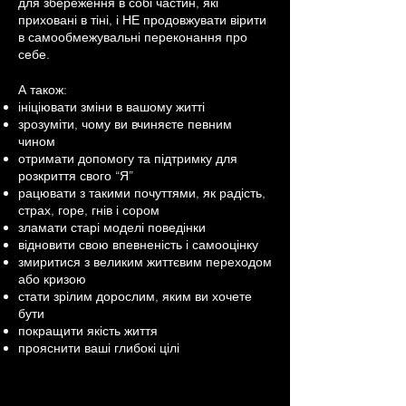
для збереження в собі частин, які
приховані в тіні, і НЕ продовжувати вірити
в самообмежувальні переконання про
себе.
А також:
ініціювати зміни в вашому житті
зрозуміти, чому ви вчиняєте певним
чином
отримати допомогу та підтримку для
розкриття свого “Я”
рацювати з такими почуттями, як радість,
страх, горе, гнів і сором
зламати старі моделі поведінки
відновити свою впевненість і самооцінку
змиритися з великим життєвим переходом
або кризою
стати зрілим дорослим, яким ви хочете
бути
покращити якість життя
прояснити ваші глибокі цілі