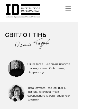
СВІТЛО І ТІНЬ
Ольги Тадай
Ольга Тадай - керівниця проєктів
розвитку компанії «Агромат»,
підприємиця
Інеса Голубова - засновниця ID
Institute, консультантка з
особистісного та організаційного
розвитку