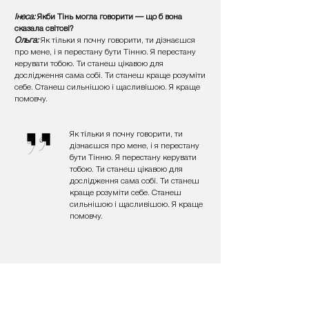
Інеса:
Якби Тінь могла говорити — що б вона
сказала світові?
Ольга:
Як тільки я почну говорити, ти дізнаєшся
про мене, і я перестану бути Тінню. Я перестану
керувати тобою. Ти станеш цікавою для
дослідження сама собі. Ти станеш краще розуміти
себе. Станеш сильнішою і щасливішою. Я краще
помовчу.
Як тільки я почну говорити, ти
дізнаєшся про мене, і я перестану
бути Тінню. Я перестану керувати
тобою. Ти станеш цікавою для
дослідження сама собі. Ти станеш
краще розуміти себе. Станеш
сильнішою і щасливішою. Я краще
помовчу.
Ольга Тадай
брала участь в тренінгу по роботі з
Тінню в рамках проекту mOre, де Інеса Голубова
була керуючою партнеркою