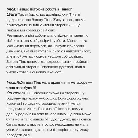
Інеса:
Навіщо потрібна робота з Тінню?
Ольга:
Так вийшло, що досліджуючи Тінь, я
відкрила свою Золоту Тінь. З’ясувалось, що ми
приховуємо не лише «темні сторони» — ще
глибше ми ховаємо свій світ.
Результатом цієї роботи стало відкриття мене як
тієї, хто варта моєї довіри і турботи. Мене — яка
має численні перемоги, які не були присвоєні.
Дівчинки, яка вміє бути сміливою і наполегливою,
але в той же час чомусь не дуже собі довіряє.
Золота Тінь допомогла подорослішати, прийняти
свої сильні сторони і впевнено рухатись далі в
умовах тотальної невизначеності.
Інеса:
Якби твоя Тінь мала архетип чи метафору —
якою вона була б?
Ольга:
Моя Тінь скоріше схожа на старовинну
родинну прикрасу — брошку. Вона дорогоцінна,
красива і трішки моторошна: темний метал,
невідоме каміння. Я не знаю її історію, кому з
давніх родичів належала, але знаю, що вона може
бути моїм талісманом. Я її досліджую, дізнаючись
багато нового про те, про що нещодавно не мала
уяви. Але знаю, що з часом її історію і силу можу
передати далі.