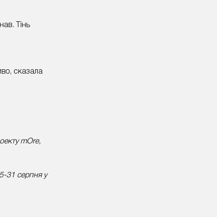
нав. Тінь
иво, сказала
роекту mOre,
5-31 серпня у