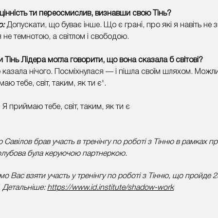
 цінність ти переосмислив, визнавши свою Тінь?
р:
Допускати, що буває інше. Що є грані, про які я навіть не з
 не темнотою, а світлом і свободою.
и Тінь Лідера могла говорити, що вона сказала б світові?
 казала нічого. Посміхнулася — і пішла своїм шляхом. Можл
маю тебе, світ, таким, як ти є'.
Я приймаю тебе, світ, таким, як ти є
р Савілов
брав участь в тренінгу по роботі з Тінню в рамках п
Голубова була керуючою партнеркою.
о Вас взяти участь у тренінгу по роботі з Тінню, що пройде 2
. Детальніше:
https://www.id.institute/shadow-work