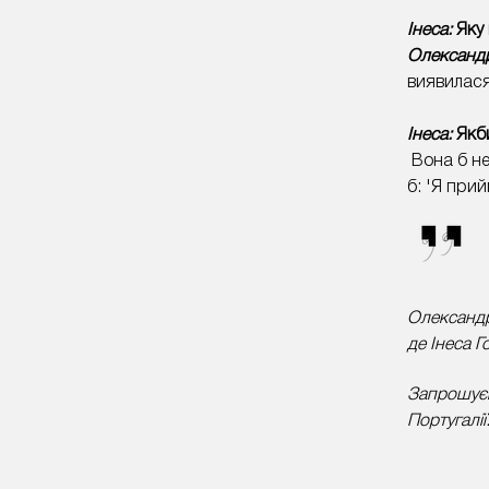
Інеса:
Яку
Олександ
виявилася
​Інеса:
Якб
Вона б не
б: 'Я прий
Олександ
де Інеса 
Запрошуєм
Португалії