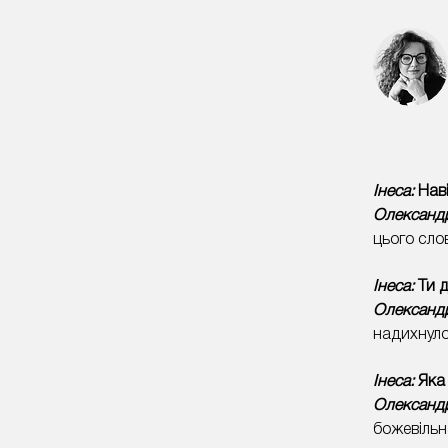
Інеса:
Наві
Олександ
цього сло
Інеса:
Ти д
Олександ
надихнуло.
Інеса:
Яка 
Олександ
божевільн