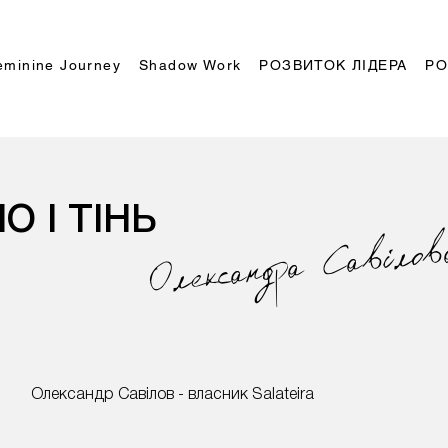
eminine Journey
Shadow Work
РОЗВИТОК ЛІДЕРА
РО
О І ТІНЬ
Савiлов
Олександра
Олександр Савілов - власник Salateira