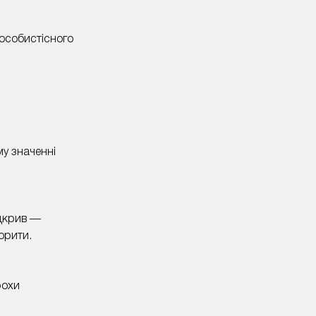
з особистісного
му значенні
ідкрив —
ворити.
рохи