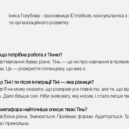
Інеса Голубова - засновниця ID Institute, консультантка 
та організаційного розвитку
що потрібна робота з Тінню?
р:
Навчання буває різне. Тінь — це не про навчання в прямо
ва. Це — розкриття потенціалу, що вже є.
о Тіні і ти після інтеграції Тіні — яка різниця?
р:
Я не можу сказати, що розкрив усе повністю, але те, що в
 Дало більше сил. Ніби зняв вагу, яку носив, і стало легше т
метафора найточніше описує твою Тінь?
р:
Вона різна. Змінюється. Приймає форми. Адаптується. Т
а і прикольна.