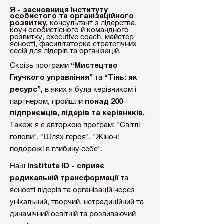
Я - засновниця Інституту
особистого та організаційного
консультант з лідерства,
розвитку,
коуч особистісного й командного
розвитку, executive coach, майстер
ясності, фасилітаторка стратегічних
сесій для лідерів та організацій.
Скрізь програми
“Мистецтво
та
Гнучкого управління”
“Тінь: як
в яких я була керівником і
ресурс”,
партнером, пройшли
понад 200
підприємців,
лідерів та керівників.
Також я є авторкою програм: "Світлі
голови", "Шлях героя", "Жіночі
подорожі в глибину себе".
Наш
Institute ID - сприяє
та
радикальній трансформації
ясності лідерів та організацій через
унікальний, творчий, нетрадиційний та
динамічний освітній та розвиваючий