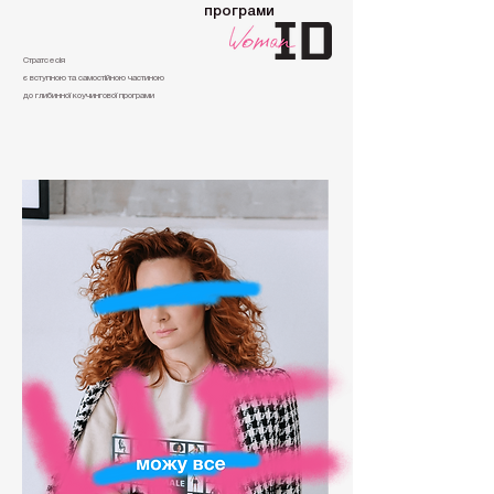
програми
Стратсесія
є вступною та самостійною частиною
до глибинної коучингової програми