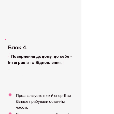
Блок 4.
[
Повернення додому, до себе -
]
Інтеграція та Відновлення.
Аналіз балансу між жіночою
та чоловічою енергією.
Проаналізуєте в якій енергії ви
більше прибували останнім
часом,