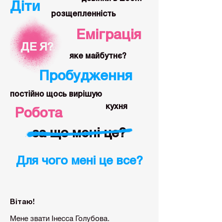
Діти
розщепленність
Еміграція
ДЕ Я?
яке майбутнє?
Пробудження
постійно щось вирішую
кухня
Робота
за що мені це?
Для чого мені це все?
Вітаю!
Мене звати Інесса Голубова.