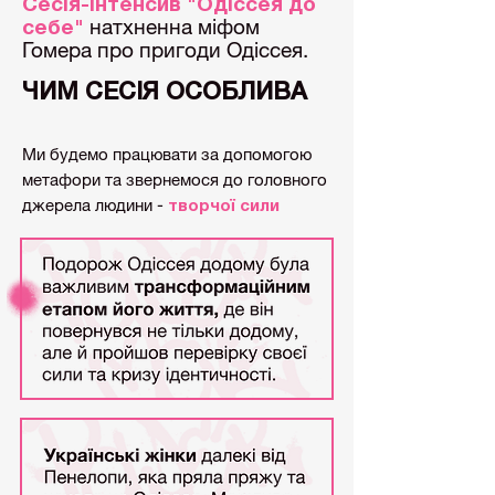
Сесія-інтенсив "Одіссея до
натхненна міфом
себе"
Гомера про пригоди Одіссея.
ЧИМ СЕСІЯ ОСОБЛИВА
Ми будемо працювати за допомогою
метафори та звернемося до головного
джерела людини -
творчої сили