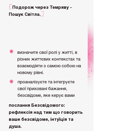
[
Подорож через Темряву -
]
Пошук Світла.
Роздуми щодо ідентичності
та місця у світі.
визначите свої ролі у житті, в
різних життєвих контекстах та
взаємодіяти з самою собою на
новому рівні.
проаналізуєте та інтегруєте
свої приховані бажання,
безсвідоме, яке керує вами
послання Безсвідомого:
рефлексія над тим що говорить
ваше безсвідоме, інтуїція та
душа.