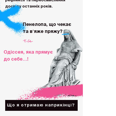
рефлексії та переосмислення
досвіду останніх років.
Пенелопа, що чекає
та вʼяже пряжу?
чи
Одіссея, яка прямує
до себе…!
Що я отримаю наприкінці?