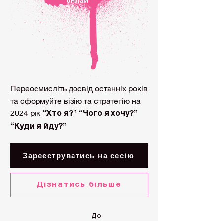
онлай
н
Переосмисліть досвід останніх років
та сформуйте візію та стратегію на
2024 рік
“Хто я?” “Чого я хочу?”
“Куди я йду?”
Зареєструватись на сесію
Дізнатись більше
До