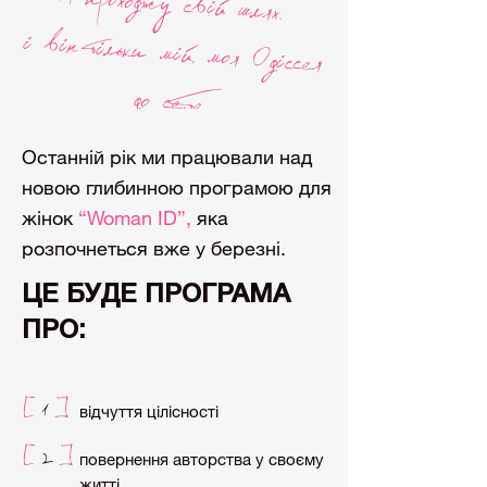
Я проходжу свiй шлях.
i вiн тiльки мiй, моя Одiссея
до себе
Останній рік ми працювали над
новою глибинною програмою для
жінок
“Woman ID”,
яка
розпочнеться вже у березні.
ЦЕ БУДЕ ПРОГРАМА
ПРО:
1
[
]
відчуття цілісності
2
[
]
повернення авторства у своєму
житті