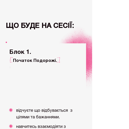
ЩО БУДЕ НА СЕСІЇ:
Блок 1.
[
]
П
очаток Подорож
і.
Аналіз внутрішніх бажань та
цілей. Ревізія мрій, відмова
від застарілих уявлень і
ролей.
відчуєте що відбувається з
цілями та бажаннями.
навчитесь взаємодіяти з