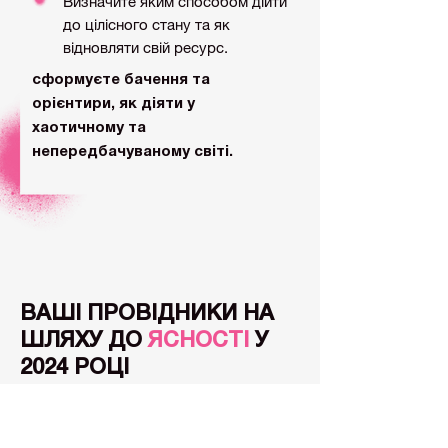
Визначите яким способом дійти
до цілісного стану та як
відновляти свій ресурс.
сформуєте бачення та
орієнтири, як діяти у
хаотичному та
непередбачуваному світі.
ВАШІ ПРОВІДНИКИ НА
ШЛЯХУ ДО
ЯСНОСТІ
У
2024 РОЦІ
Досвід роботи з керівниками C-