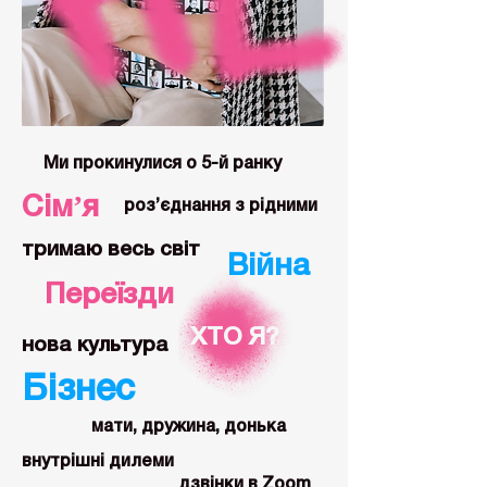
Ми прокинулися о 5-й ранку
Сімʼя
роз’єднання з рідними
тримаю весь світ
Війна
Переїзди
ХТО Я?
нова культура
Бізнес
мати, дружина, донька
внутрішні дилеми
дзвінки в Zoom